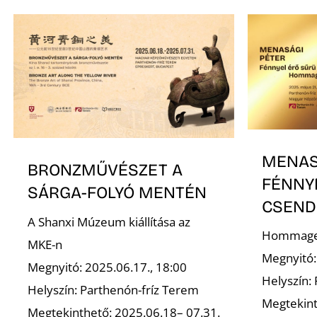
MENAS
BRONZMŰVÉSZET A
FÉNNY
SÁRGA-FOLYÓ MENTÉN
CSEND
A Shanxi Múzeum kiállítása az
Hommage 
MKE-n
Megnyitó:
Megnyitó: 2025.06.17., 18:00
Helyszín:
Helyszín: Parthenón-fríz Terem
Megtekint
Megtekinthető: 2025.06.18– 07.31.