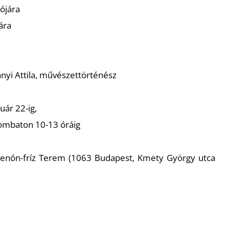
ójára
ára
.
rányi Attila, művészettörténész
uár 22-ig,
zombaton 10-13 óráig
thenón-fríz Terem (1063 Budapest, Kmety György utca