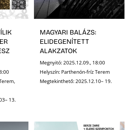
ÍLIK
MAGYARI BALÁZS:
ER
ELIDEGENÍTETT
ÉSZ
ALAKZATOK
Megnyitó: 2025.12.09., 18:00
8:00
Helyszín: Parthenón-fríz Terem
 Terem,
Megtekinthető: 2025.12.10– 19.
03– 13.