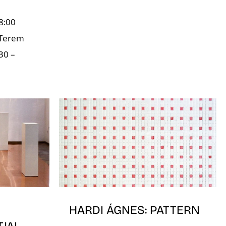
8:00
 Terem
30 –
HARDI ÁGNES: PATTERN
JAI