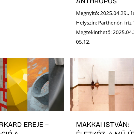
ANTHROPOS
Megnyitó: 2025.04.29., 1
Helyszín: Parthenón-fríz
Megtekinthető: 2025.04.
05.12.
RKARD EREJE –
MAKKAI ISTVÁN:
CIÓ A
ÉLETKÖZ. A MŰ ÚT