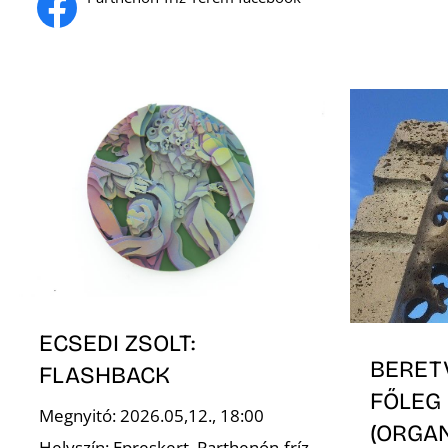
ECSEDI ZSOLT:
BERET
FLASHBACK
FŐLEG
Megnyitó: 2026.05,12., 18:00
(ORGA
Helyszín: Epreskert, Parthenón-fríz