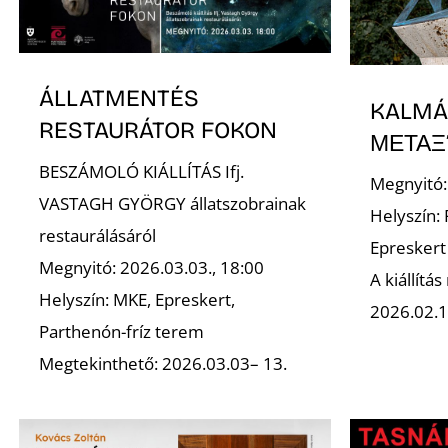
ÁLLATMENTÉS
KALMÁ
RESTAURÁTOR FOKON
ΜΕΤΑΞ
BESZÁMOLÓ KIÁLLÍTÁS Ifj.
Megnyitó:
VASTAGH GYÖRGY állatszobrainak
Helyszín:
restaurálásáról
Epreskert
Megnyitó: 2026.03.03., 18:00
A kiállítá
Helyszín: MKE, Epreskert,
2026.02.1
Parthenón-fríz terem
Megtekinthető: 2026.03.03– 13.