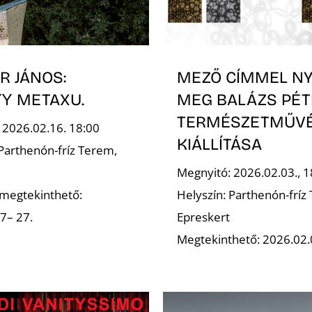
R JÁNOS:
MEZŐ CÍMMEL NY
Ύ METAXU.
MEG BALÁZS PÉT
TERMÉSZETMŰV
 2026.02.16. 18:00
KIÁLLÍTÁSA
 Parthenón-fríz Terem,
Megnyitó: 2026.02.03., 1
s megtekinthető:
Helyszín: Parthenón-fríz
7– 27.
Epreskert
Megtekinthető: 2026.02.