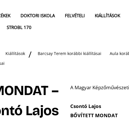
ZÉKEK
DOKTORI ISKOLA
FELVÉTELI
KIÁLLÍTÁSOK
STROBL 170
Kiállítások
Barcsay Terem korábbi kiállításai
Aula koráb
sai
MONDAT –
A Magyar Képzőművészeti
ntó Lajos
Csontó Lajos
BŐVÍTETT MONDAT