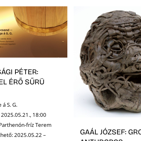
ÁGI PÉTER:
EL ÉRŐ SŰRÜ
á S. G.
 2025.05.21., 18:00
 Parthenón-fríz Terem
GAÁL JÓZSEF: GR
hető: 2025.05.22 –