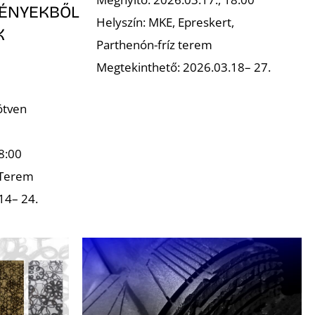
ÉNYEKBŐL
Helyszín: MKE, Epreskert,
K
Parthenón-fríz terem
Megtekinthető: 2026.03.18– 27.
ötven
8:00
 Terem
14– 24.