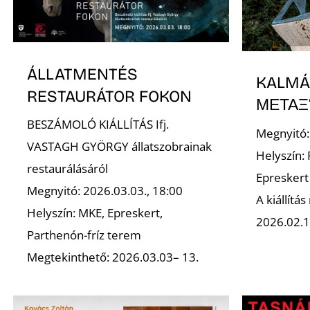
ÁLLATMENTÉS
KALMÁ
RESTAURÁTOR FOKON
ΜΕΤΑΞ
BESZÁMOLÓ KIÁLLÍTÁS Ifj.
Megnyitó:
VASTAGH GYÖRGY állatszobrainak
Helyszín:
restaurálásáról
Epreskert
Megnyitó: 2026.03.03., 18:00
A kiállítá
Helyszín: MKE, Epreskert,
2026.02.1
Parthenón-fríz terem
Megtekinthető: 2026.03.03– 13.