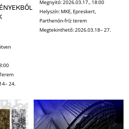
Megnyitó: 2026.03.17., 18:00
ÉNYEKBŐL
Helyszín: MKE, Epreskert,
K
Parthenón-fríz terem
Megtekinthető: 2026.03.18– 27.
ötven
8:00
 Terem
14– 24.