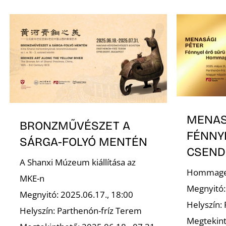
MENAS
BRONZMŰVÉSZET A
FÉNNY
SÁRGA-FOLYÓ MENTÉN
CSEND
A Shanxi Múzeum kiállítása az
Hommage 
MKE-n
Megnyitó:
Megnyitó: 2025.06.17., 18:00
Helyszín:
Helyszín: Parthenón-fríz Terem
Megtekint