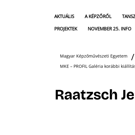
AKTUÁLIS
A KÉPZŐRŐL
TANS
PROJEKTEK
NOVEMBER 25. INFO
Magyar Képzőművészeti Egyetem
MKE – PROFIL Galéria korábbi kiállítá
Raatzsch J