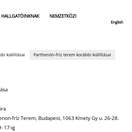
HALLGATÓINKNAK
NEMZETKÖZI
English
bi kiállításai
Parthenón-fríz terem korábbi kiállításai
tása
óra
enon-fríz Terem, Budapest, 1063 Kmety Gy u. 26-28.
- 17-ig