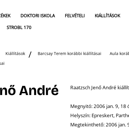
ZÉKEK
DOKTORI ISKOLA
FELVÉTELI
KIÁLLÍTÁSOK
STROBL 170
Kiállítások
Barcsay Terem korábbi kiállításai
Aula koráb
sai
enő André
Raatzsch Jenő André kiállí
Megnyitó:
2006 jan. 9, 18 
Helyszín:
Epreskert, Parth
Megtekinthető:
2006 jan. 9