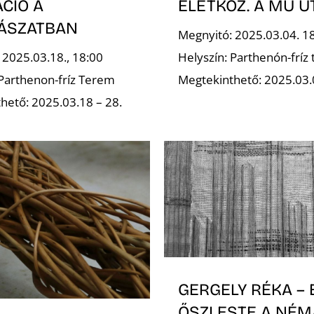
CIÓ A
ÉLETKÖZ. A MŰ ÚT
ÁSZATBAN
Megnyitó: 2025.03.04. 1
 2025.03.18., 18:00
Helyszín: Parthenón-fríz
 Parthenon-fríz Terem
Megtekinthető: 2025.03.
hető: 2025.03.18 – 28.
GERGELY RÉKA – 
ŐSZI ESTE A NÉM