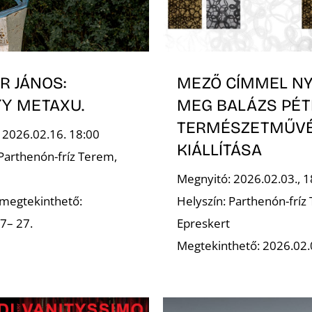
R JÁNOS:
MEZŐ CÍMMEL NY
Ύ METAXU.
MEG BALÁZS PÉT
TERMÉSZETMŰV
 2026.02.16. 18:00
KIÁLLÍTÁSA
 Parthenón-fríz Terem,
Megnyitó: 2026.02.03., 1
s megtekinthető:
Helyszín: Parthenón-fríz
7– 27.
Epreskert
Megtekinthető: 2026.02.