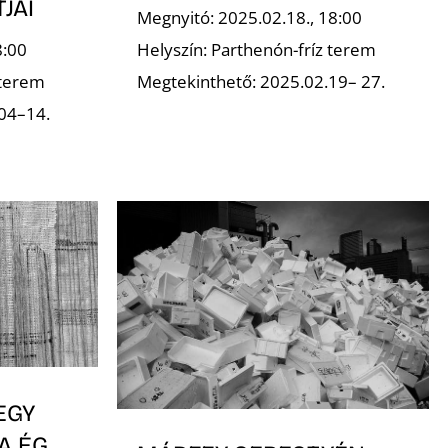
JAI
Megnyitó: 2025.02.18., 18:00
8:00
Helyszín: Parthenón-fríz terem
 terem
Megtekinthető: 2025.02.19– 27.
04–14.
EGY
A ÉG