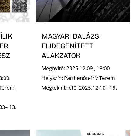
ÍLIK
MAGYARI BALÁZS:
ER
ELIDEGENÍTETT
ÉSZ
ALAKZATOK
Megnyitó: 2025.12.09., 18:00
8:00
Helyszín: Parthenón-fríz Terem
 Terem,
Megtekinthető: 2025.12.10– 19.
03– 13.