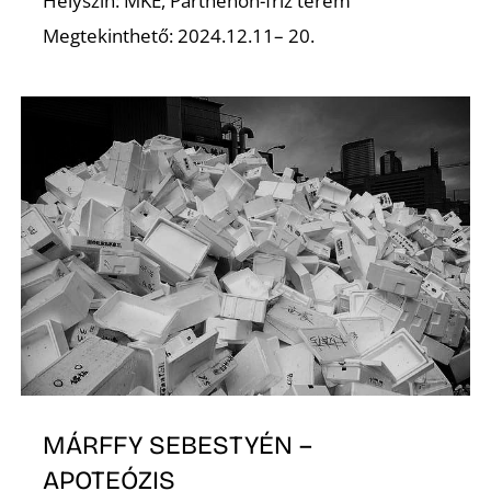
Helyszín: MKE, Parthenón-fríz terem
Megtekinthető: 2024.12.11– 20.
D
MÁRFFY SEBESTYÉN –
APOTEÓZIS