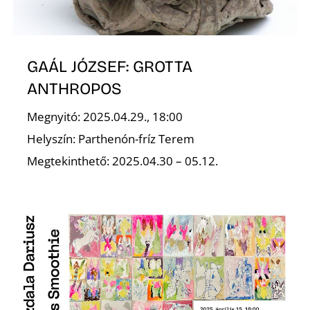
T
GAÁL JÓZSEF: GROTTA
ANTHROPOS
Megnyitó: 2025.04.29., 18:00
Helyszín: Parthenón-fríz Terem
A
Megtekinthető: 2025.04.30 – 05.12.