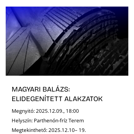
É
P
MAGYARI BALÁZS:
ELIDEGENÍTETT ALAKZATOK
Megnyitó: 2025.12.09., 18:00
Helyszín: Parthenón-fríz Terem
Megtekinthető: 2025.12.10– 19.