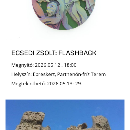
U
ECSEDI ZSOLT: FLASHBACK
Á
Megnyitó: 2026.05,12., 18:00
Helyszín: Epreskert, Parthenón-fríz Terem
Megtekinthető: 2026.05.13- 29.