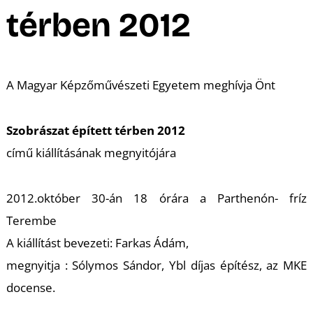
A
térben 2012
A Magyar Képzőművészeti Egyetem meghívja Önt
Szobrászat épített térben 2012
című kiállításának megnyitójára
2012.október 30-án 18 órára a Parthenón- fríz
Terembe
A kiállítást bevezeti: Farkas Ádám,
megnyitja : Sólymos Sándor, Ybl díjas építész, az MKE
docense.