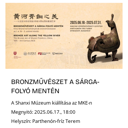
L
BRONZMŰVÉSZET A SÁRGA-
FOLYÓ MENTÉN
A Shanxi Múzeum kiállítása az MKE-n
Megnyitó: 2025.06.17., 18:00
Helyszín: Parthenón-fríz Terem