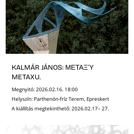
A
KALMÁR JÁNOS: ΜΕΤΑΞΎ
METAXU.
Megnyitó: 2026.02.16. 18:00
Helyszín: Parthenón-fríz Terem, Epreskert
A kiállítás megtekinthető: 2026.02.17– 27.