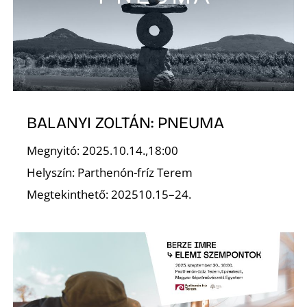
T
BALANYI ZOLTÁN: PNEUMA
Megnyitó: 2025.10.14.,18:00
A
Helyszín: Parthenón-fríz Terem
Megtekinthető: 202510.15–24.