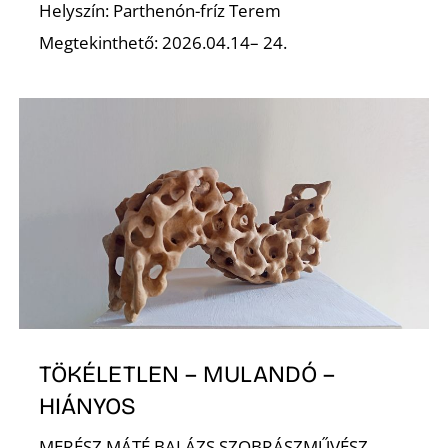
É
Helyszín: Parthenón-fríz Terem
Megtekinthető: 2026.04.14– 24.
P
TÖKÉLETLEN – MULANDÓ –
HIÁNYOS
MERÉSZ MÁTÉ BALÁZS SZOBRÁSZMŰVÉSZ