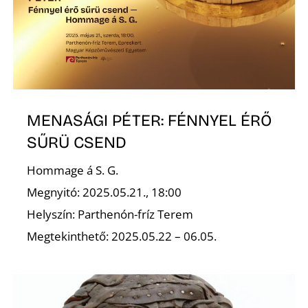
Z
MENASÁGI PÉTER: FÉNNYEL ÉRŐ
SŰRÜ CSEND
Hommage á S. G.
Megnyitó: 2025.05.21., 18:00
Helyszín: Parthenón-fríz Terem
Megtekinthető: 2025.05.22 – 06.05.