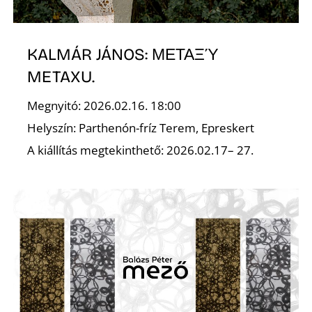
R
KALMÁR JÁNOS: ΜΕΤΑΞΎ
METAXU.
Megnyitó: 2026.02.16. 18:00
Helyszín: Parthenón-fríz Terem, Epreskert
A kiállítás megtekinthető: 2026.02.17– 27.