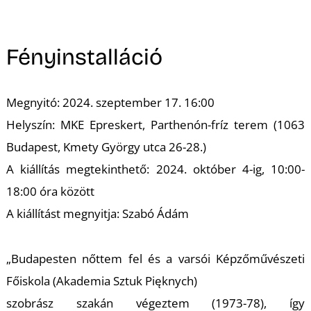
A
Fényinstalláció
Megnyitó: 2024. szeptember 17. 16:00
Helyszín: MKE Epreskert, Parthenón-fríz terem (1063
Budapest, Kmety György utca 26-28.)
A kiállítás megtekinthető: 2024. október 4-ig, 10:00-
18:00 óra között
A kiállítást megnyitja: Szabó Ádám
„Budapesten nőttem fel és a varsói Képzőművészeti
Főiskola (Akademia Sztuk Pięknych)
szobrász szakán végeztem (1973-78), így