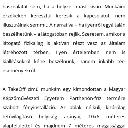
U
használatát sem, ha a helyzet mást kíván. Munkáim
érzékeken keresztül keresik a kapcsolatot, nem
illusztrálnak semmit. A narratíva – ha ilyenről egyáltalán
beszélhetünk – a látogatóban rejlik. Szeretem, amikor a
látogató fizikailag is aktívan részt vesz az általam
létrehozott térben. Ilyen értelemben nem is
Á
kiállításokról kéne beszélnünk, hanem inkább tér-
eseményekről.
A
TakeOff
című munkám egy kimondottan a Magyar
Képzőművészeti Egyetem Parthenón-fríz termére
szabott fényinstalláció. Az ablak nélküli, kizárólag
tetővilágítású helyiség arányai, 10x6 méteres
alapfelülettel és majdnem 7 méteres magassággal