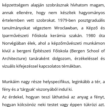
K
képzettségem alapján szobrásznak hívhatom magam,
annak ellenére, hogy nem készítek hagyományos
értelemben vett szobrokat. 1979-ben posztgraduális
tanulmányokat végeztem Wroclawban, a Képző és
Iparművészeti Főiskola kerámia szakán. 1980 óta
Norvégiában élek, ahol a képzőművészeti munkámon
kívül a bergeni Építészeti Főiskola (Bergen School of
Architecture) tanáraként dolgozom, érzékeléssel és
vizuális kifejezéssel kapcsolatos témákban.
Munkáim nagy része helyspecifikus, leginkább a tér, a
fény és a ’tárgyak’ viszonyából indul ki.
Az érdekel, hogyan teszi láthatóvá az anyag a fényt,
hogyan kölcsönöz neki testet vagy éppen tükrözi azt.