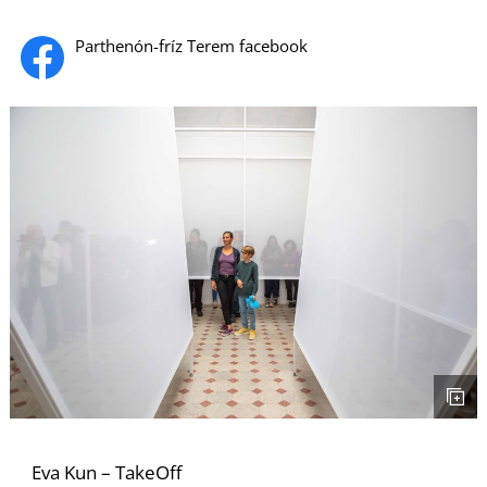
S
Parthenón-fríz Terem facebook
Eva Kun – TakeOff