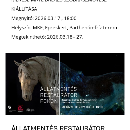
KIÁLLÍTÁSA
Megnyitó: 2026.03.17., 18:00
Helyszín: MKE, Epreskert, Parthenón-fríz terem
Megtekinthető: 2026.03.18– 27.
Z
ÁLLATMENTÉS RESTAURÁTOR