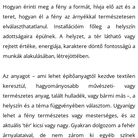
T
Hogyan érinti meg a fény a formát, hívja elő azt és a
teret, hogyan él a fény az árnyékkal természetesen
elválaszthatatlanul. Installációim főleg a helyszín
adottságaira épülnek. A helyzet, a tér látható vagy
rejtett értéke, energiája, karaktere döntő fontosságú a
munkák alakulásában, létrejöttében.
Az anyagot – ami lehet építőanyagtól kezdve textilen
keresztül, hagyományosabb művészeti- vagy
természetes anyag, talált hulladék, vagy bármi más –, a
helyszín és a téma függvényében választom. Ugyanígy
lehet a fény természetes vagy mesterséges, és az
aktuális ’tér’ kicsi vagy nagy. Gyakran dolgozom a fehér
árnyalataival, de nem zárom ki egyéb színek