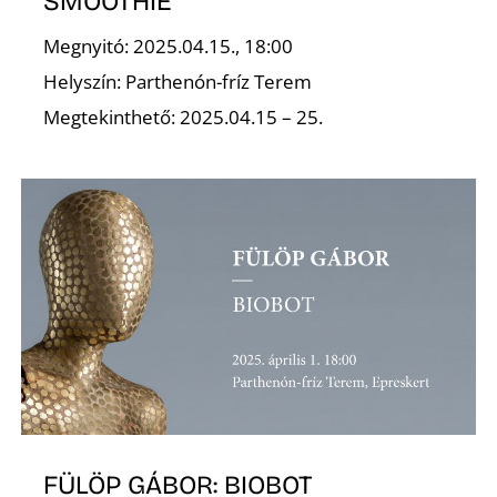
E
SMOOTHIE
Megnyitó: 2025.04.15., 18:00
Helyszín: Parthenón-fríz Terem
Megtekinthető: 2025.04.15 – 25.
K
FÜLÖP GÁBOR: BIOBOT