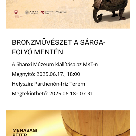
S
BRONZMŰVÉSZET A SÁRGA-
FOLYÓ MENTÉN
A Shanxi Múzeum kiállítása az MKE-n
Megnyitó: 2025.06.17., 18:00
Helyszín: Parthenón-fríz Terem
Megtekinthető: 2025.06.18– 07.31.