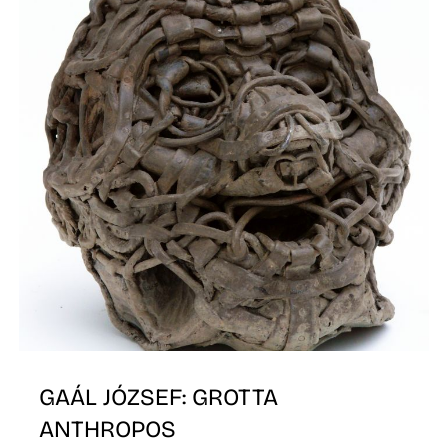
É
GAÁL JÓZSEF: GROTTA
ANTHROPOS