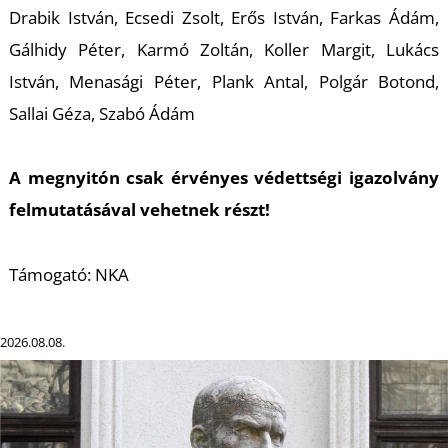
T
Drabik István, Ecsedi Zsolt, Erős István, Farkas Ádám,
Gálhidy Péter, Karmó Zoltán, Koller Margit, Lukács
István, Menasági Péter, Plank Antal, Polgár Botond,
Sallai Géza, Szabó Ádám
A megnyitón csak érvényes védettségi igazolvány
felmutatásával vehetnek részt!
Támogató: NKA
2026.08.08.