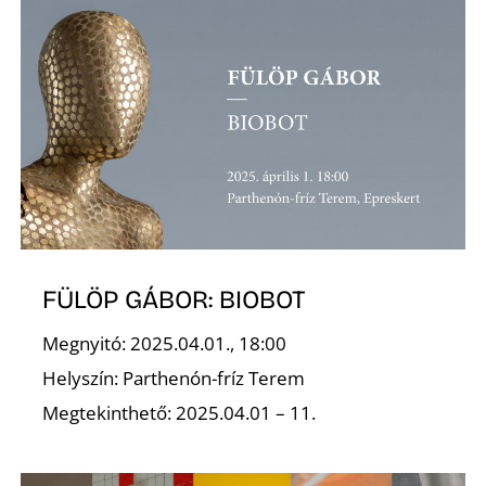
T
A
FÜLÖP GÁBOR: BIOBOT
Megnyitó: 2025.04.01., 18:00
Helyszín: Parthenón-fríz Terem
Megtekinthető: 2025.04.01 – 11.