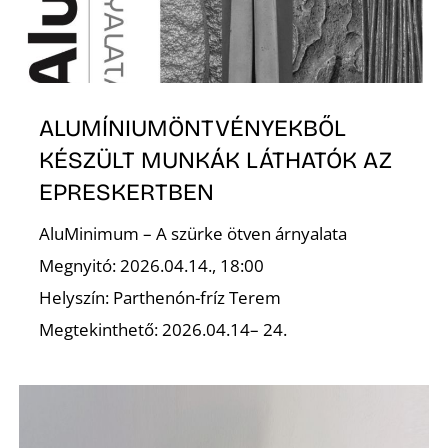
ALUMÍNIUMÖNTVÉNYEKBŐL
L
KÉSZÜLT MUNKÁK LÁTHATÓK AZ
EPRESKERTBEN
AluMinimum – A szürke ötven árnyalata
Megnyitó: 2026.04.14., 18:00
Helyszín: Parthenón-fríz Terem
Megtekinthető: 2026.04.14– 24.