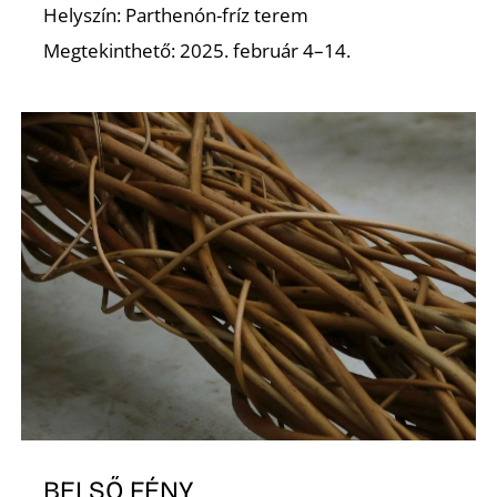
K
Helyszín: Parthenón-fríz terem
Megtekinthető: 2025. február 4–14.
BELSŐ FÉNY