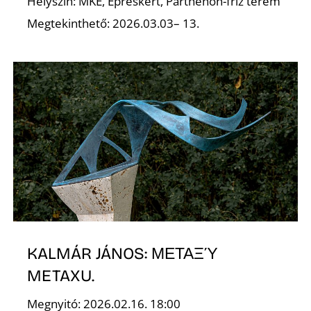
Helyszín: MKE, Epreskert, Parthenón-fríz terem
Megtekinthető: 2026.03.03– 13.
KALMÁR JÁNOS: ΜΕΤΑΞΎ
METAXU.
Megnyitó: 2026.02.16. 18:00