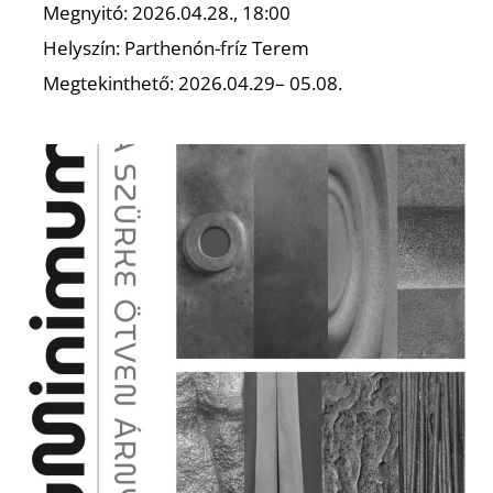
U
Megnyitó: 2026.04.28., 18:00
Helyszín: Parthenón-fríz Terem
Megtekinthető: 2026.04.29– 05.08.
Á