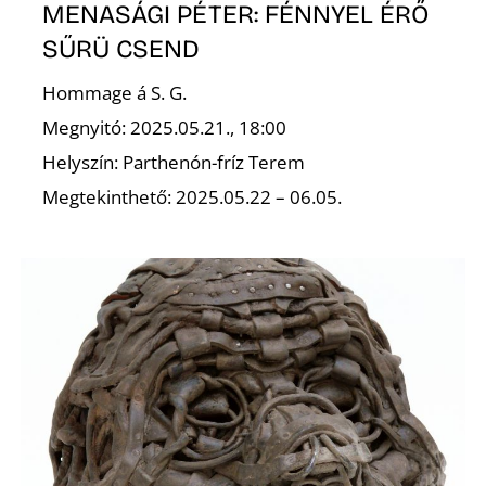
L
MENASÁGI PÉTER: FÉNNYEL ÉRŐ
SŰRÜ CSEND
Hommage á S. G.
Megnyitó: 2025.05.21., 18:00
Helyszín: Parthenón-fríz Terem
Megtekinthető: 2025.05.22 – 06.05.