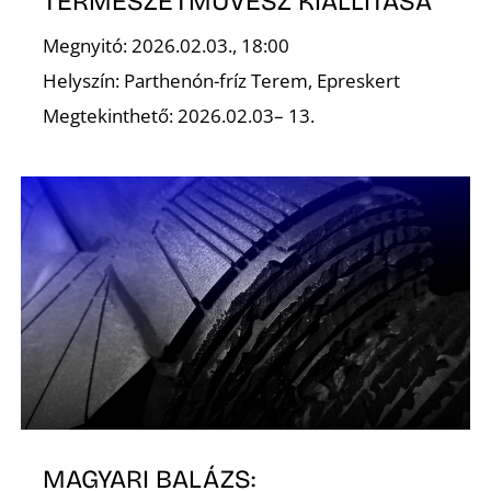
A
TERMÉSZETMŰVÉSZ KIÁLLÍTÁSA
Megnyitó: 2026.02.03., 18:00
Helyszín: Parthenón-fríz Terem, Epreskert
Megtekinthető: 2026.02.03– 13.
MAGYARI BALÁZS: