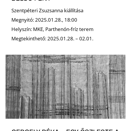
E
Szentpéteri Zsuzsanna kiállítása
Megnyitó: 2025.01.28., 18:00
Helyszín: MKE, Parthenón-fríz terem
Megtekinthető: 2025.01.28. – 02.01.
K