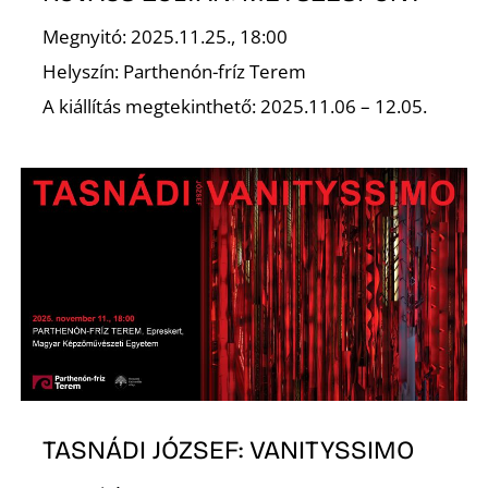
É
Megnyitó: 2025.11.25., 18:00
Helyszín: Parthenón-fríz Terem
A kiállítás megtekinthető: 2025.11.06 – 12.05.
P
TASNÁDI JÓZSEF: VANITYSSIMO