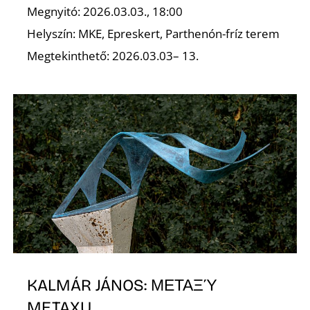
A
Megnyitó: 2026.03.03., 18:00
Helyszín: MKE, Epreskert, Parthenón-fríz terem
Megtekinthető: 2026.03.03– 13.
KALMÁR JÁNOS: ΜΕΤΑΞΎ
METAXU.