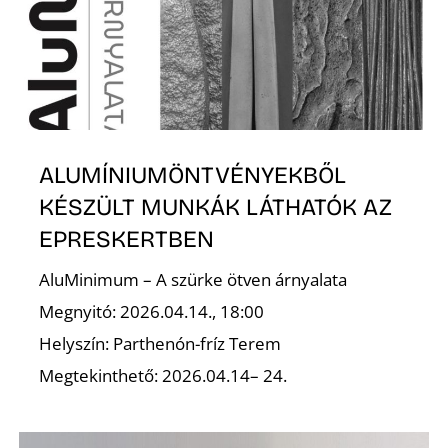
S
ALUMÍNIUMÖNTVÉNYEKBŐL
KÉSZÜLT MUNKÁK LÁTHATÓK AZ
EPRESKERTBEN
AluMinimum – A szürke ötven árnyalata
Megnyitó: 2026.04.14., 18:00
Helyszín: Parthenón-fríz Terem
Megtekinthető: 2026.04.14– 24.