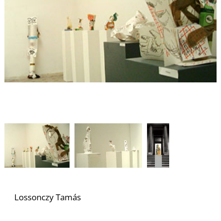
T
Lossonczy Tamás