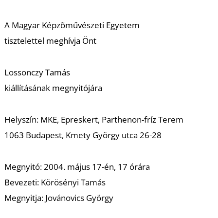
A
A Magyar Képzõművészeti Egyetem
tisztelettel meghívja Önt
Lossonczy Tamás
kiállításának megnyitójára
Helyszín: MKE, Epreskert, Parthenon-fríz Terem
1063 Budapest, Kmety György utca 26-28
Megnyitó:
2004. május 17-én, 17 órára
Bevezeti:
Körösényi Tamás
Megnyitja:
Jovánovics György