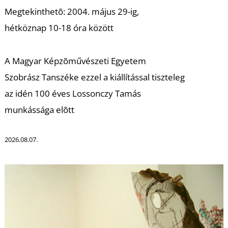
K
Megtekinthetõ:
2004. május 29-ig,
hétköznap 10-18 óra között
A Magyar Képzõművészeti Egyetem
Szobrász Tanszéke ezzel a kiállítással tiszteleg
az idén 100 éves Lossonczy Tamás
munkássága elõtt
2026.08.07.