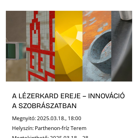
Z
A LÉZERKARD EREJE – INNOVÁCIÓ
A SZOBRÁSZATBAN
Megnyitó: 2025.03.18., 18:00
Helyszín: Parthenon-fríz Terem
Megtekinthető: 2025.03.18 – 28.