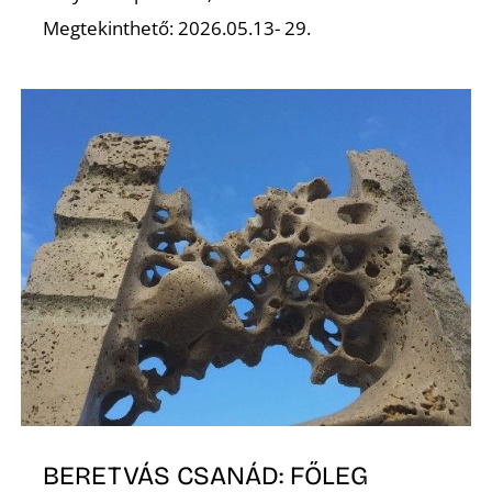
Megtekinthető: 2026.05.13- 29.
L
BERETVÁS CSANÁD: FŐLEG