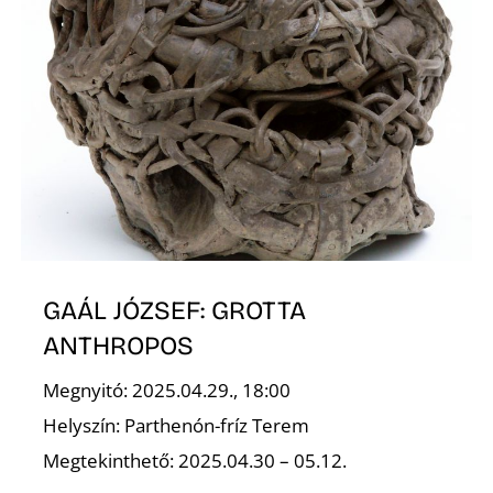
T
A
GAÁL JÓZSEF: GROTTA
ANTHROPOS
Megnyitó: 2025.04.29., 18:00
Helyszín: Parthenón-fríz Terem
Megtekinthető: 2025.04.30 – 05.12.