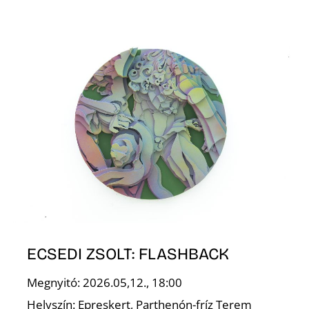
U
Á
ECSEDI ZSOLT: FLASHBACK
Megnyitó: 2026.05,12., 18:00
Helyszín: Epreskert, Parthenón-fríz Terem