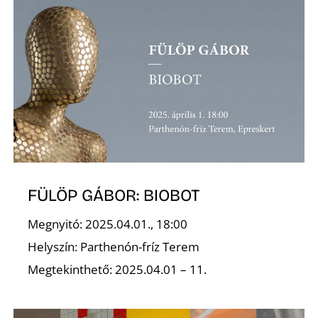
T
A
FÜLÖP GÁBOR: BIOBOT
Megnyitó: 2025.04.01., 18:00
Helyszín: Parthenón-fríz Terem
Megtekinthető: 2025.04.01 – 11.