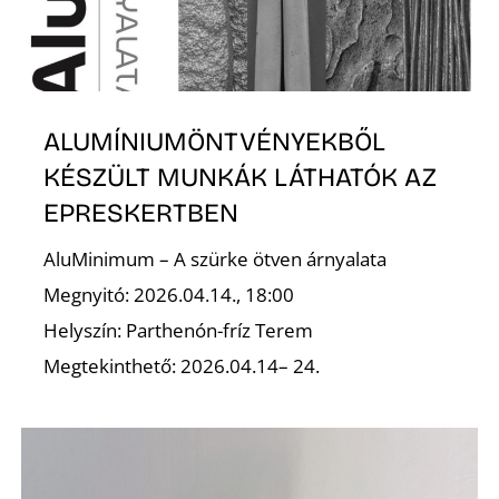
ALUMÍNIUMÖNTVÉNYEKBŐL
L
KÉSZÜLT MUNKÁK LÁTHATÓK AZ
EPRESKERTBEN
AluMinimum – A szürke ötven árnyalata
Megnyitó: 2026.04.14., 18:00
Helyszín: Parthenón-fríz Terem
Megtekinthető: 2026.04.14– 24.