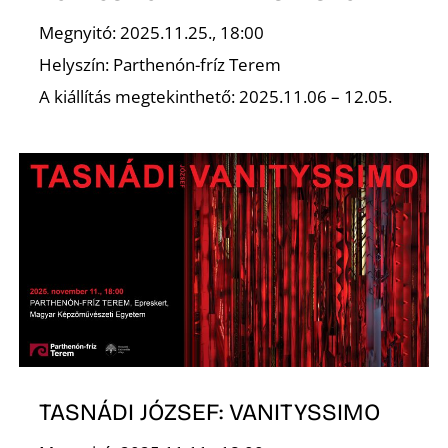
É
Megnyitó: 2025.11.25., 18:00
Helyszín: Parthenón-fríz Terem
A kiállítás megtekinthető: 2025.11.06 – 12.05.
P
TASNÁDI JÓZSEF: VANITYSSIMO