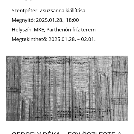
E
Szentpéteri Zsuzsanna kiállítása
Megnyitó: 2025.01.28., 18:00
Helyszín: MKE, Parthenón-fríz terem
Megtekinthető: 2025.01.28. – 02.01.
K