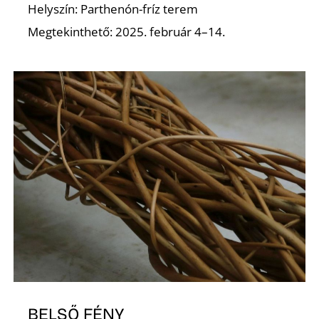
K
Helyszín: Parthenón-fríz terem
Megtekinthető: 2025. február 4–14.
BELSŐ FÉNY