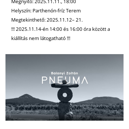
Megnyitó: 2025.11.11., 18:00
Helyszín: Parthenón-fríz Terem
Megtekinthető: 2025.11.12– 21.
!!! 2025.11.14-én 14:00 és 16:00 óra között a
kiállítás nem látogatható !!!
Z