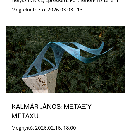
Helyszín: MKE, Epreskert, Parthenón-fríz terem
Megtekinthető: 2026.03.03– 13.
KALMÁR JÁNOS: ΜΕΤΑΞΎ
METAXU.
Megnyitó: 2026.02.16. 18:00