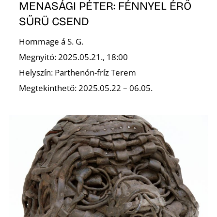
L
MENASÁGI PÉTER: FÉNNYEL ÉRŐ
SŰRÜ CSEND
Hommage á S. G.
Megnyitó: 2025.05.21., 18:00
Helyszín: Parthenón-fríz Terem
Megtekinthető: 2025.05.22 – 06.05.