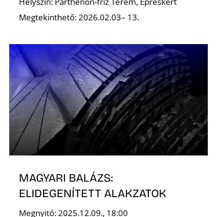
É
Helyszín: Parthenón-fríz Terem, Epreskert
Megtekinthető: 2026.02.03– 13.
P
MAGYARI BALÁZS:
ELIDEGENÍTETT ALAKZATOK
Megnyitó: 2025.12.09., 18:00