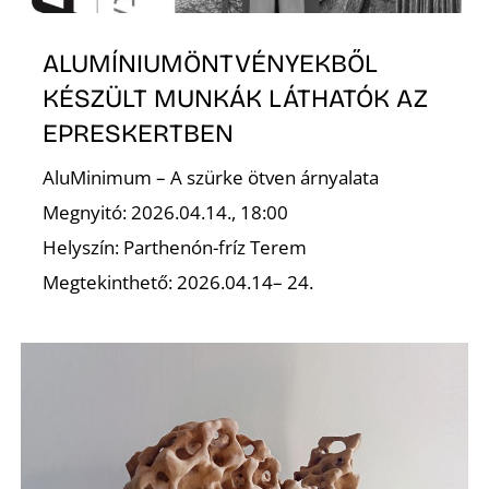
S
ALUMÍNIUMÖNTVÉNYEKBŐL
KÉSZÜLT MUNKÁK LÁTHATÓK AZ
EPRESKERTBEN
AluMinimum – A szürke ötven árnyalata
Megnyitó: 2026.04.14., 18:00
Helyszín: Parthenón-fríz Terem
Megtekinthető: 2026.04.14– 24.