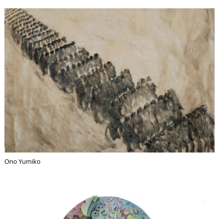
T
Ono Yumiko