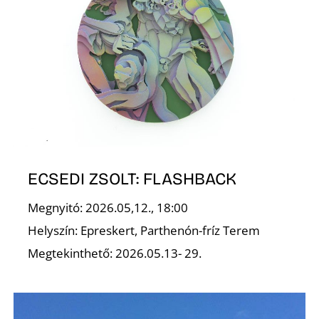
U
Á
ECSEDI ZSOLT: FLASHBACK
Megnyitó: 2026.05,12., 18:00
Helyszín: Epreskert, Parthenón-fríz Terem
Megtekinthető: 2026.05.13- 29.