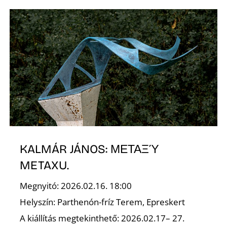
A
KALMÁR JÁNOS: ΜΕΤΑΞΎ
METAXU.
Megnyitó: 2026.02.16. 18:00
Helyszín: Parthenón-fríz Terem, Epreskert
A kiállítás megtekinthető: 2026.02.17– 27.