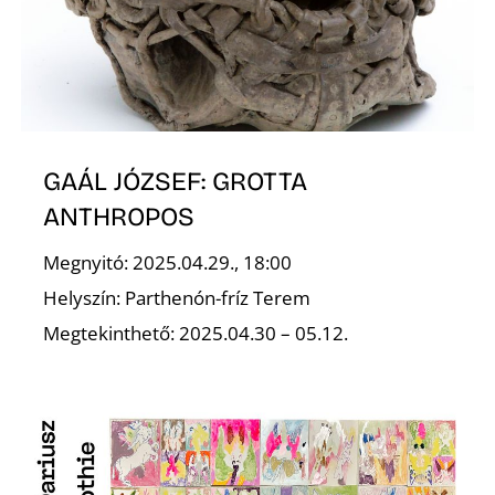
T
GAÁL JÓZSEF: GROTTA
ANTHROPOS
A
Megnyitó: 2025.04.29., 18:00
Helyszín: Parthenón-fríz Terem
Megtekinthető: 2025.04.30 – 05.12.