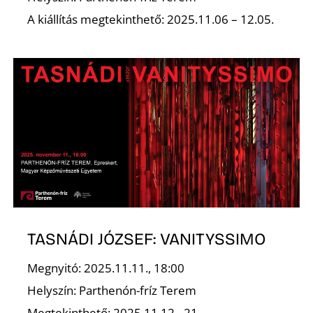
A kiállítás megtekinthető: 2025.11.06 – 12.05.
Ő
TASNÁDI JÓZSEF: VANITYSSIMO
Megnyitó: 2025.11.11., 18:00
Helyszín: Parthenón-fríz Terem
Megtekinthető: 2025.11.12– 21.