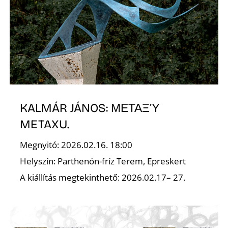
K
KALMÁR JÁNOS: ΜΕΤΑΞΎ
METAXU.
Megnyitó: 2026.02.16. 18:00
Helyszín: Parthenón-fríz Terem, Epreskert
A kiállítás megtekinthető: 2026.02.17– 27.