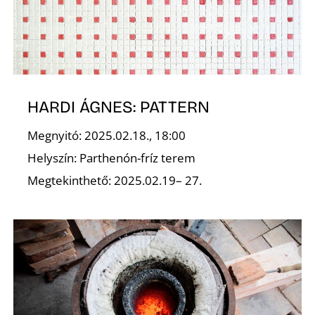
E
HARDI ÁGNES: PATTERN
Megnyitó: 2025.02.18., 18:00
Helyszín: Parthenón-fríz terem
Megtekinthető: 2025.02.19– 27.
K