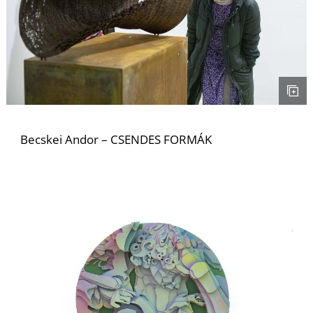
U
Becskei Andor – CSENDES FORMÁK
Á