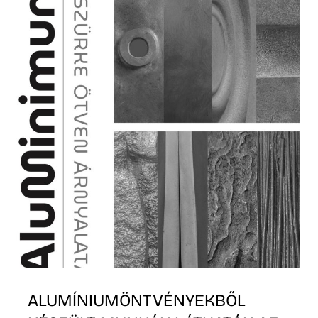
S
ALUMÍNIUMÖNTVÉNYEKBŐL