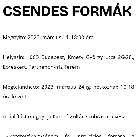
A
CSENDES FORMÁK
Megnyitó: 2023. március 14. 18:00 óra
Helyszín: 1063 Budapest, Kmety György utca 26-28.,
Epreskert, Parthenón-fríz Terem
Megtekinthető: 2023. március 24-ig, hétköznap 10-18
óra között
A kiállítást megnyitja Karmó Zoltán szobrászművész.
„Alkotótevékenységem fő inspirációs forrása a