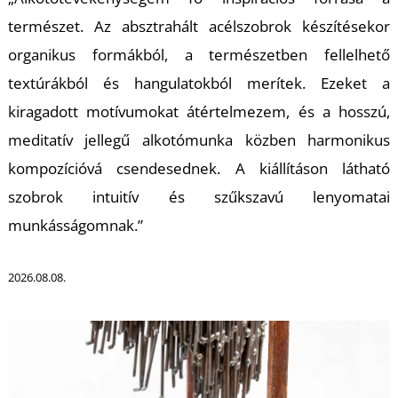
K
természet. Az absztrahált acélszobrok készítésekor
organikus formákból, a természetben fellelhető
textúrákból és hangulatokból merítek. Ezeket a
kiragadott motívumokat átértelmezem, és a hosszú,
meditatív jellegű alkotómunka közben harmonikus
kompozícióvá csendesednek. A kiállításon látható
szobrok intuitív és szűkszavú lenyomatai
munkásságomnak.”
2026.08.08.