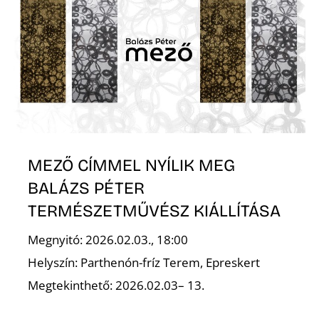
É
P
MEZŐ CÍMMEL NYÍLIK MEG
BALÁZS PÉTER
TERMÉSZETMŰVÉSZ KIÁLLÍTÁSA
Megnyitó: 2026.02.03., 18:00
Helyszín: Parthenón-fríz Terem, Epreskert
Megtekinthető: 2026.02.03– 13.