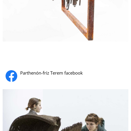
T
Parthenón-fríz Terem facebook