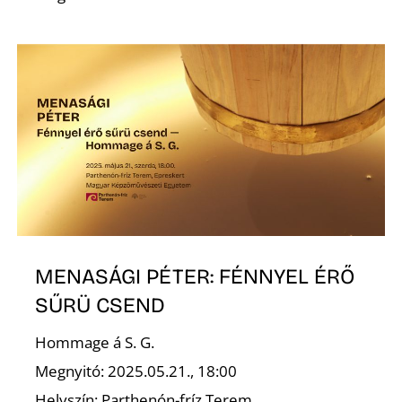
MENASÁGI PÉTER: FÉNNYEL ÉRŐ
SŰRÜ CSEND
Hommage á S. G.
Megnyitó: 2025.05.21., 18:00
Helyszín: Parthenón-fríz Terem