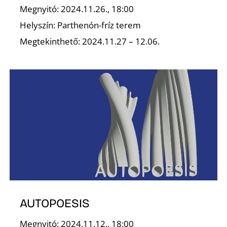
Megnyitó: 2024.11.26., 18:00
Helyszín: Parthenón-fríz terem
K
Megtekinthető: 2024.11.27 – 12.06.
AUTOPOESIS
Megnyitó: 2024.11.12., 18:00