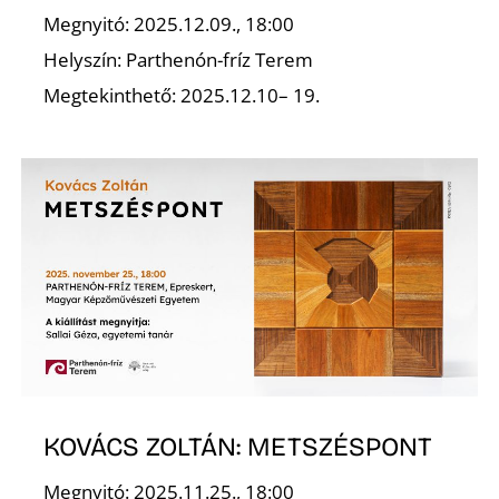
K
Megnyitó: 2025.12.09., 18:00
Helyszín: Parthenón-fríz Terem
Megtekinthető: 2025.12.10– 19.
KOVÁCS ZOLTÁN: METSZÉSPONT
Megnyitó: 2025.11.25., 18:00