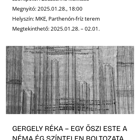
E
Megnyitó: 2025.01.28., 18:00
Helyszín: MKE, Parthenón-fríz terem
Megtekinthető: 2025.01.28. – 02.01.
K
GERGELY RÉKA – EGY ŐSZI ESTE A
NÉMA ÉG SZÍNTELEN BOLTOZATA