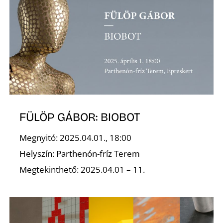
T
A
FÜLÖP GÁBOR: BIOBOT
Megnyitó: 2025.04.01., 18:00
Helyszín: Parthenón-fríz Terem
Megtekinthető: 2025.04.01 – 11.