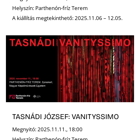
É
Helyszín: Parthenón-fríz Terem
A kiállítás megtekinthető: 2025.11.06 – 12.05.
P
TASNÁDI JÓZSEF: VANITYSSIMO
Megnyitó: 2025.11.11., 18:00
Helyszín: Parthenón-fríz Terem