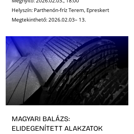
A
Megnyitó: 2026.02.03., 18:00
Helyszín: Parthenón-fríz Terem, Epreskert
Megtekinthető: 2026.02.03– 13.
MAGYARI BALÁZS:
ELIDEGENÍTETT ALAKZATOK