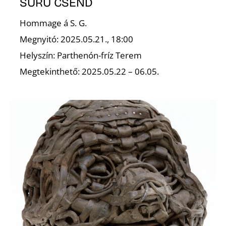
L
SŰRÜ CSEND
Hommage á S. G.
Megnyitó: 2025.05.21., 18:00
Helyszín: Parthenón-fríz Terem
Megtekinthető: 2025.05.22 – 06.05.