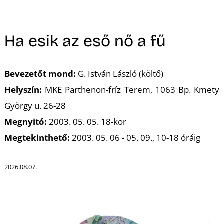
A
Ha esik az eső nő a fű
Bevezetőt mond:
G. István László (költő)
Helyszín:
MKE Parthenon-fríz Terem, 1063 Bp. Kmety
György u. 26-28
Megnyitó:
2003. 05. 05. 18-kor
Megtekinthető:
2003. 05. 06 - 05. 09., 10-18 óráig
2026.08.07.