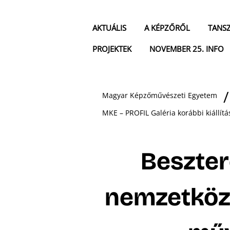
AKTUÁLIS
A KÉPZŐRŐL
TANS
PROJEKTEK
NOVEMBER 25. INFO
Magyar Képzőművészeti Egyetem
MKE – PROFIL Galéria korábbi kiállítá
Beszte
nemzetköz