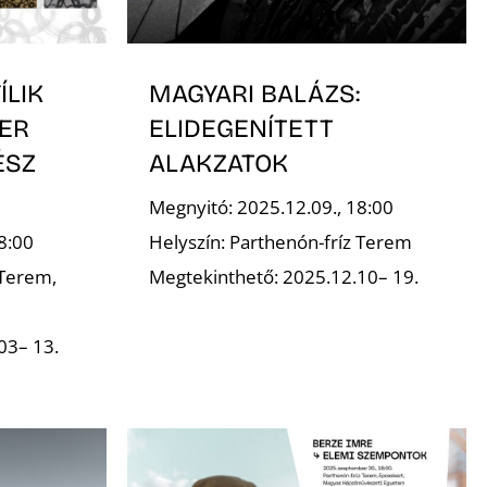
ÍLIK
MAGYARI BALÁZS:
ER
ELIDEGENÍTETT
ÉSZ
ALAKZATOK
Megnyitó: 2025.12.09., 18:00
8:00
Helyszín: Parthenón-fríz Terem
 Terem,
Megtekinthető: 2025.12.10– 19.
03– 13.