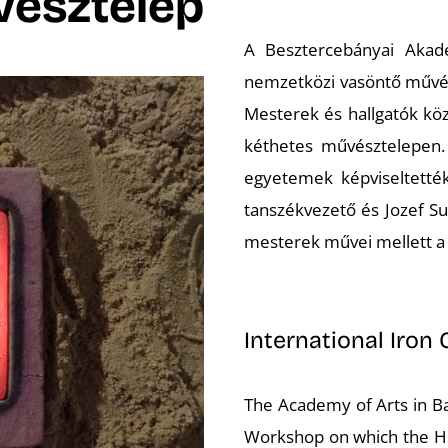
észtelep
A Besztercebányai Akad
nemzetközi vasöntő művés
Mesterek és hallgatók köz
kéthetes művésztelepen. 
egyetemek képviseltetté
tanszékvezető és Jozef Suc
mesterek művei mellett a
International Iron
The Academy of Arts in Ba
Workshop on which the Hun