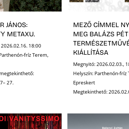
R JÁNOS:
MEZŐ CÍMMEL NY
Ύ METAXU.
MEG BALÁZS PÉT
TERMÉSZETMŰV
 2026.02.16. 18:00
KIÁLLÍTÁSA
 Parthenón-fríz Terem,
Megnyitó: 2026.02.03., 1
s megtekinthető:
Helyszín: Parthenón-fríz
7– 27.
Epreskert
Megtekinthető: 2026.02.