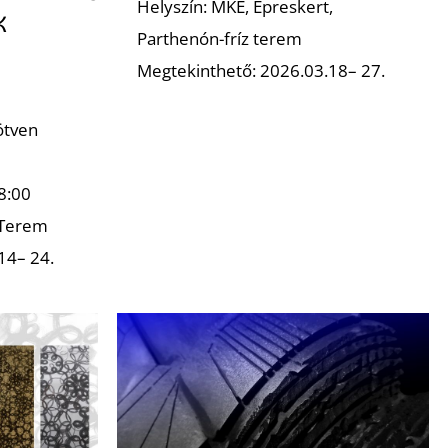
Helyszín: MKE, Epreskert,
K
Parthenón-fríz terem
Megtekinthető: 2026.03.18– 27.
ötven
8:00
 Terem
14– 24.