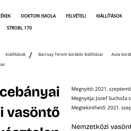
ZÉKEK
DOKTORI ISKOLA
FELVÉTELI
KIÁLLÍTÁSOK
STROBL 170
Kiállítások
Barcsay Terem korábbi kiállításai
Aula koráb
sai
rcebányai
Megnyitó: 2021. szeptemb
Megnyitja: Jozef Suchoža
i vasöntő
Megtekinthető: 2021. szep
Nemzetközi vasönt