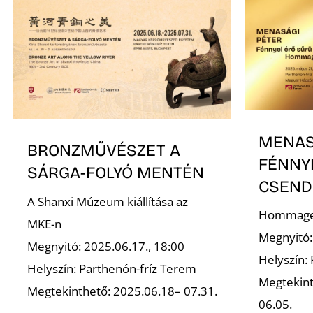
MENAS
BRONZMŰVÉSZET A
FÉNNY
SÁRGA-FOLYÓ MENTÉN
CSEND
A Shanxi Múzeum kiállítása az
Hommage 
MKE-n
Megnyitó:
Megnyitó: 2025.06.17., 18:00
Helyszín:
Helyszín: Parthenón-fríz Terem
Megtekint
Megtekinthető: 2025.06.18– 07.31.
06.05.