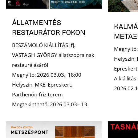
ÁLLATMENTÉS
KALMÁ
RESTAURÁTOR FOKON
ΜΕΤΑΞ
BESZÁMOLÓ KIÁLLÍTÁS Ifj.
Megnyitó:
VASTAGH GYÖRGY állatszobrainak
Helyszín:
restaurálásáról
Epreskert
Megnyitó: 2026.03.03., 18:00
A kiállítá
Helyszín: MKE, Epreskert,
2026.02.1
Parthenón-fríz terem
Megtekinthető: 2026.03.03– 13.