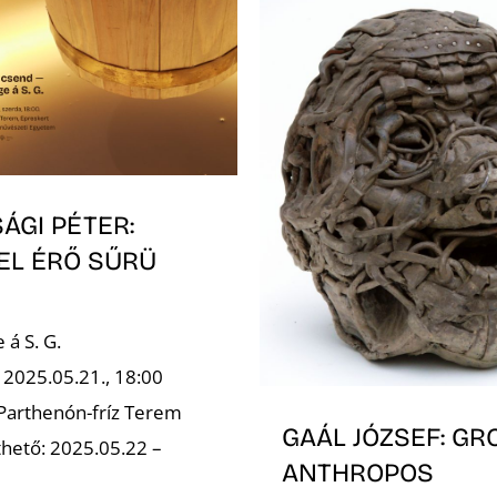
ÁGI PÉTER:
EL ÉRŐ SŰRÜ
á S. G.
 2025.05.21., 18:00
 Parthenón-fríz Terem
GAÁL JÓZSEF: GR
hető: 2025.05.22 –
ANTHROPOS