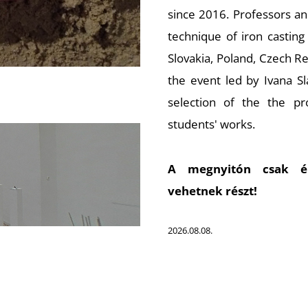
since 2016. Professors an
technique of iron castin
Slovakia, Poland, Czech R
the event led by Ivana Sl
selection of the the p
students' works.
A megnyitón csak érv
vehetnek részt!
2026.08.08.