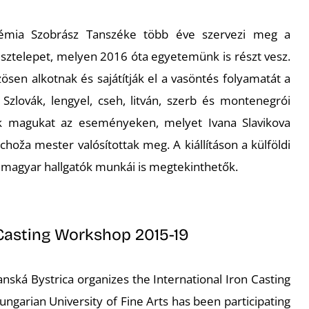
émia Szobrász Tanszéke több éve szervezi meg a
ztelepet, melyen 2016 óta egyetemünk is részt vesz.
ösen alkotnak és sajátítják el a vasöntés folyamatát a
Szlovák, lengyel, cseh, litván, szerb és montenegrói
k magukat az eseményeken, melyet Ivana Slavikova
hoža mester valósítottak meg. A kiállításon a külföldi
 magyar hallgatók munkái is megtekinthetők.
 Casting Workshop 2015-19
nská Bystrica organizes the International Iron Casting
garian University of Fine Arts has been participating