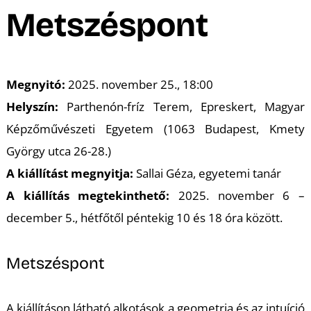
A
Metszéspont
Megnyitó:
2025. november 25., 18:00
Helyszín:
Parthenón-fríz Terem, Epreskert, Magyar
Képzőművészeti Egyetem (1063 Budapest, Kmety
György utca 26-28.)
A kiállítást megnyitja:
Sallai Géza, egyetemi tanár
A kiállítás megtekinthető:
2025. november 6 –
december 5., hétfőtől péntekig 10 és 18 óra között.
Metszéspont
A kiállításon látható alkotások a geometria és az intuíció