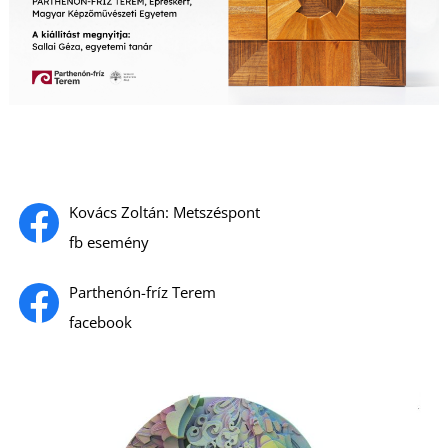
L
Kovács Zoltán: Metszéspont
fb esemény
Parthenón-fríz Terem
facebook