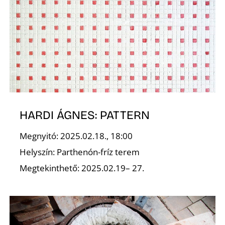
HARDI ÁGNES: PATTERN
Megnyitó: 2025.02.18., 18:00
Helyszín: Parthenón-fríz terem
Megtekinthető: 2025.02.19– 27.