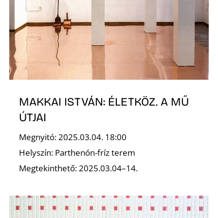
E
MAKKAI ISTVÁN: ÉLETKÖZ. A MŰ
ÚTJAI
K
Megnyitó: 2025.03.04. 18:00
Helyszín: Parthenón-fríz terem
Megtekinthető: 2025.03.04–14.