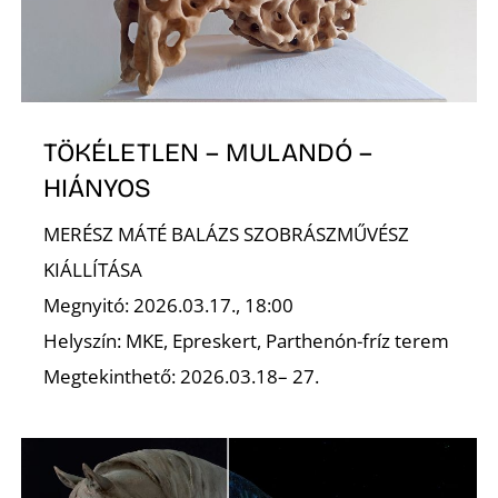
A
TÖKÉLETLEN – MULANDÓ –
HIÁNYOS
MERÉSZ MÁTÉ BALÁZS SZOBRÁSZMŰVÉSZ
KIÁLLÍTÁSA
Megnyitó: 2026.03.17., 18:00
Helyszín: MKE, Epreskert, Parthenón-fríz terem
Megtekinthető: 2026.03.18– 27.