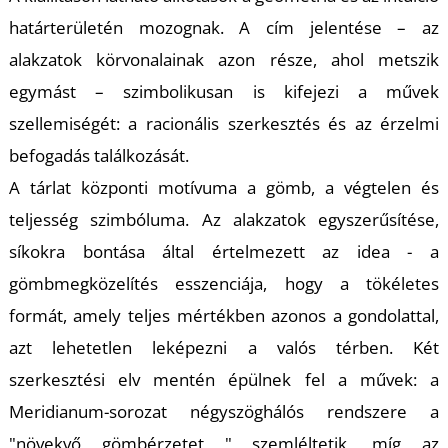
K
határterületén mozognak. A cím jelentése – az
alakzatok körvonalainak azon része, ahol metszik
egymást – szimbolikusan is kifejezi a művek
szellemiségét: a racionális szerkesztés és az érzelmi
befogadás találkozását.
A tárlat központi motívuma a gömb, a végtelen és
teljesség szimbóluma. Az alakzatok egyszerűsítése,
síkokra bontása által értelmezett az idea - a
gömbmegközelítés esszenciája, hogy a tökéletes
formát, amely teljes mértékben azonos a gondolattal,
azt lehetetlen leképezni a valós térben. Két
szerkesztési elv mentén épülnek fel a művek: a
Meridianum-sorozat négyszöghálós rendszere a
"növekvő gömbérzetet " szemléltetik, míg az