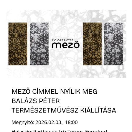
Z
MEZŐ CÍMMEL NYÍLIK MEG
BALÁZS PÉTER
TERMÉSZETMŰVÉSZ KIÁLLÍTÁSA
Megnyitó: 2026.02.03., 18:00
Helyszín: Parthenón-fríz Terem, Epreskert