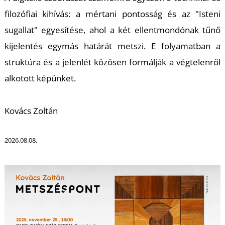
U
filozófiai kihívás: a mértani pontosság és az "Isteni
sugallat" egyesítése, ahol a két ellentmondónak tűnő
kijelentés egymás határát metszi. E folyamatban a
struktúra és a jelenlét közösen formálják a végtelenről
alkotott képünket.
Á
Kovács Zoltán
2026.08.08.