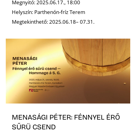
T
Megnyitó: 2025.06.17., 18:00
Helyszín: Parthenón-fríz Terem
Megtekinthető: 2025.06.18– 07.31.
A
MENASÁGI PÉTER: FÉNNYEL ÉRŐ
SŰRÜ CSEND