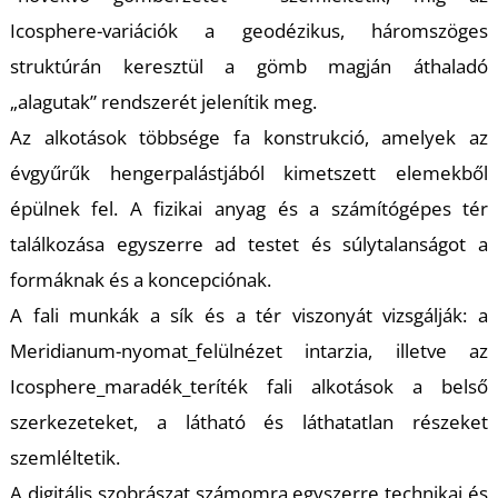
T
Icosphere-variációk a geodézikus, háromszöges
struktúrán keresztül a gömb magján áthaladó
„alagutak” rendszerét jelenítik meg.
Az alkotások többsége fa konstrukció, amelyek az
évgyűrűk hengerpalástjából kimetszett elemekből
épülnek fel. A fizikai anyag és a számítógépes tér
találkozása egyszerre ad testet és súlytalanságot a
formáknak és a koncepciónak.
A fali munkák a sík és a tér viszonyát vizsgálják: a
Meridianum-nyomat_felülnézet intarzia, illetve az
Icosphere_maradék_teríték fali alkotások a belső
szerkezeteket, a látható és láthatatlan részeket
szemléltetik.
A digitális szobrászat számomra egyszerre technikai és