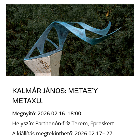
É
P
KALMÁR JÁNOS: ΜΕΤΑΞΎ
METAXU.
Megnyitó: 2026.02.16. 18:00
Helyszín: Parthenón-fríz Terem, Epreskert
A kiállítás megtekinthető: 2026.02.17– 27.