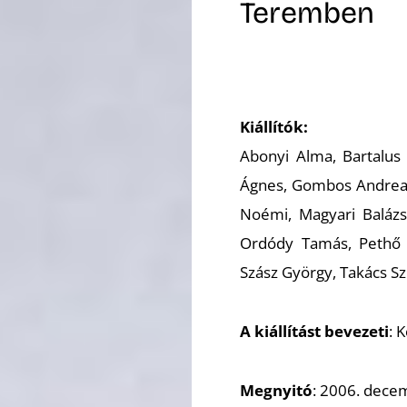
Teremben
Kiállítók:
Abonyi Alma, Bartalus I
Ágnes, Gombos Andrea, 
Noémi, Magyari Baláz
Ordódy Tamás, Pethő Z
Szász György, Takács Szi
A kiállítást bevezeti
: 
Megnyitó
: 2006. dece