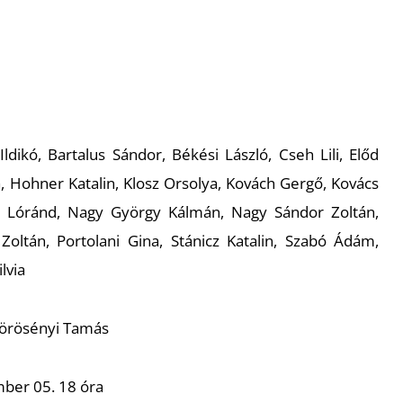
ldikó, Bartalus Sándor, Békési László, Cseh Lili, Előd
Hohner Katalin, Klosz Orsolya, Kovách Gergő, Kovács
s Lóránd, Nagy György Kálmán, Nagy Sándor Zoltán,
oltán, Portolani Gina, Stánicz Katalin, Szabó Ádám,
lvia
Körösényi Tamás
mber 05. 18 óra