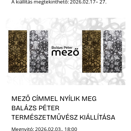
A
A kiállítás megtekinthető: 2026.02.17– 27.
MEZŐ CÍMMEL NYÍLIK MEG
BALÁZS PÉTER
TERMÉSZETMŰVÉSZ KIÁLLÍTÁSA
Megnyitó: 2026.02.03., 18:00