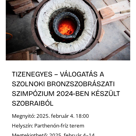
K
TIZENEGYES – VÁLOGATÁS A
SZOLNOKI BRONZSZOBRÁSZATI
SZIMPÓZIUM 2024-BEN KÉSZÜLT
SZOBRAIBÓL
Megnyitó: 2025. február 4. 18:00
Helyszín: Parthenón-fríz terem
Megtekinthető: 2025. február 4–14.