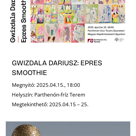
T
GWIZDALA DARIUSZ: EPRES
A
SMOOTHIE
Megnyitó: 2025.04.15., 18:00
Helyszín: Parthenón-fríz Terem
Megtekinthető: 2025.04.15 – 25.