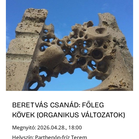
U
Á
BERETVÁS CSANÁD: FŐLEG
KÖVEK (ORGANIKUS VÁLTOZATOK)
Megnyitó: 2026.04.28., 18:00
Helyszín: Parthenón-fríz Terem