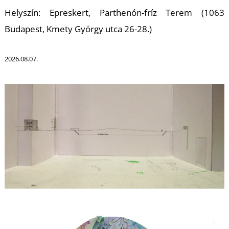
K
Helyszín: Epreskert, Parthenón-fríz Terem (1063
Budapest, Kmety György utca 26-28.)
2026.08.07.