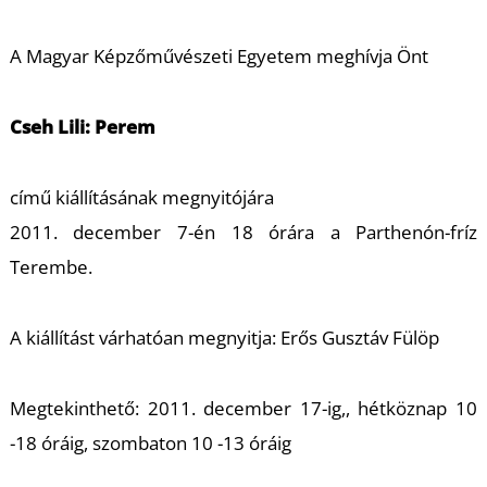
A
A Magyar Képzőművészeti Egyetem meghívja Önt
Cseh Lili: Perem
című kiállításának megnyitójára
2011. december 7-én 18 órára a Parthenón-fríz
Terembe.
A kiállítást várhatóan megnyitja: Erős Gusztáv Fülöp
Megtekinthető: 2011. december 17-ig,, hétköznap 10
-18 óráig, szombaton 10 -13 óráig