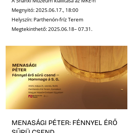
L
A Shanxi Múzeum kiállítása az MKE-n
Megnyitó: 2025.06.17., 18:00
Helyszín: Parthenón-fríz Terem
Megtekinthető: 2025.06.18– 07.31.
MENASÁGI PÉTER: FÉNNYEL ÉRŐ
SŰRÜ CSEND