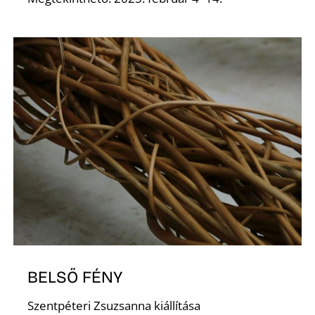
E
K
BELSŐ FÉNY
Szentpéteri Zsuzsanna kiállítása