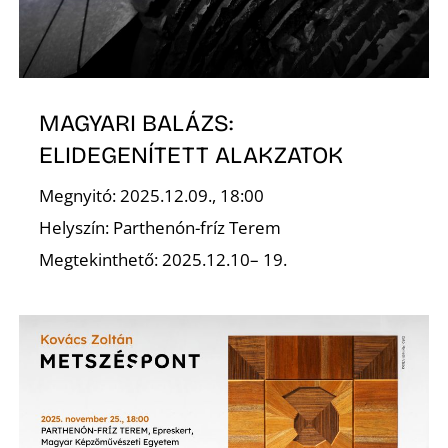
É
MAGYARI BALÁZS:
ELIDEGENÍTETT ALAKZATOK
Megnyitó: 2025.12.09., 18:00
P
Helyszín: Parthenón-fríz Terem
Megtekinthető: 2025.12.10– 19.