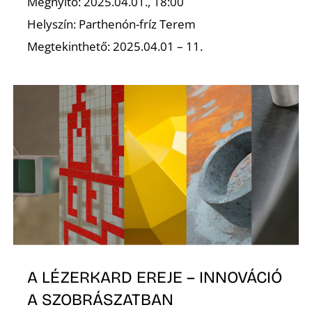
Megnyitó: 2025.04.01., 18:00
Helyszín: Parthenón-fríz Terem
Megtekinthető: 2025.04.01 – 11.
S
A LÉZERKARD EREJE – INNOVÁCIÓ
A SZOBRÁSZATBAN