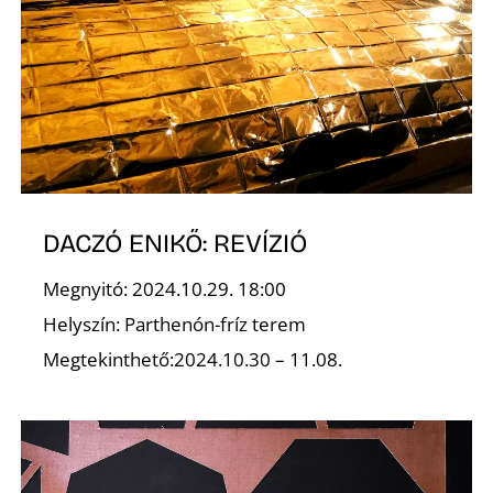
K
DACZÓ ENIKŐ: REVÍZIÓ
Megnyitó: 2024.10.29. 18:00
Helyszín: Parthenón-fríz terem
Megtekinthető:2024.10.30 – 11.08.