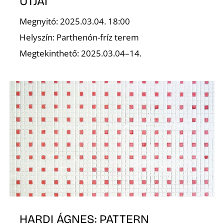
É
ÚTJAI
Megnyitó: 2025.03.04. 18:00
Helyszín: Parthenón-fríz terem
Megtekinthető: 2025.03.04–14.
HARDI ÁGNES: PATTERN