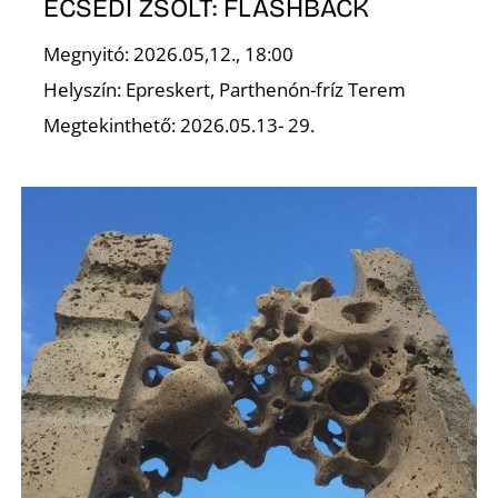
U
ECSEDI ZSOLT: FLASHBACK
Megnyitó: 2026.05,12., 18:00
Helyszín: Epreskert, Parthenón-fríz Terem
Megtekinthető: 2026.05.13- 29.
Á