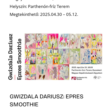
T
Helyszín: Parthenón-fríz Terem
Megtekinthető: 2025.04.30 – 05.12.
A
GWIZDALA DARIUSZ: EPRES
SMOOTHIE