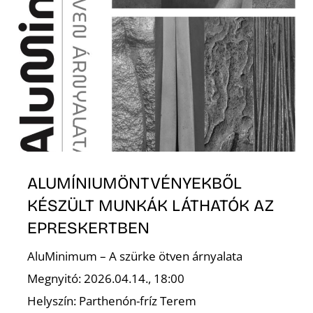
I
ALUMÍNIUMÖNTVÉNYEKBŐL
KÉSZÜLT MUNKÁK LÁTHATÓK AZ
EPRESKERTBEN
AluMinimum – A szürke ötven árnyalata
Megnyitó: 2026.04.14., 18:00
Helyszín: Parthenón-fríz Terem