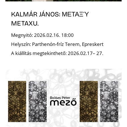
A
KALMÁR JÁNOS: ΜΕΤΑΞΎ
METAXU.
Megnyitó: 2026.02.16. 18:00
Helyszín: Parthenón-fríz Terem, Epreskert
A kiállítás megtekinthető: 2026.02.17– 27.