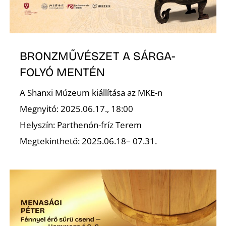
L
BRONZMŰVÉSZET A SÁRGA-
FOLYÓ MENTÉN
A Shanxi Múzeum kiállítása az MKE-n
Megnyitó: 2025.06.17., 18:00
Helyszín: Parthenón-fríz Terem
Megtekinthető: 2025.06.18– 07.31.